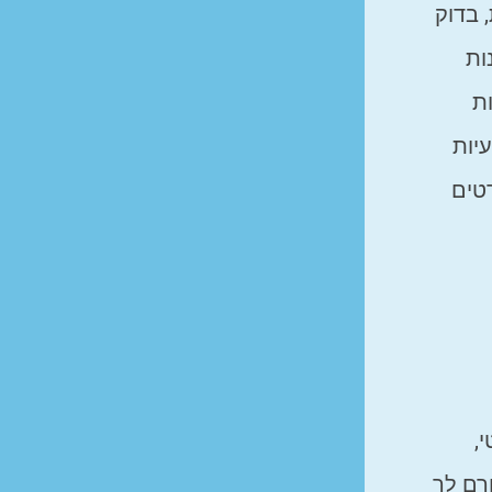
 בדוק
ות
ת
יות
טים
,
רם לך