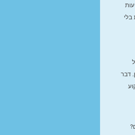
עות
בלי
ל
. דבר
וע
?