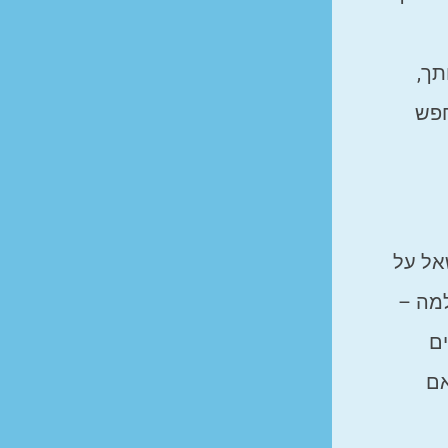
תך,
חפש
אל על
למה –
ים
אם