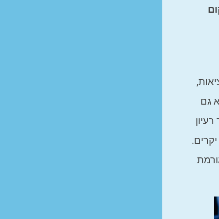
ום
אות,
 גם
רעיון
יקרים.
גורמת