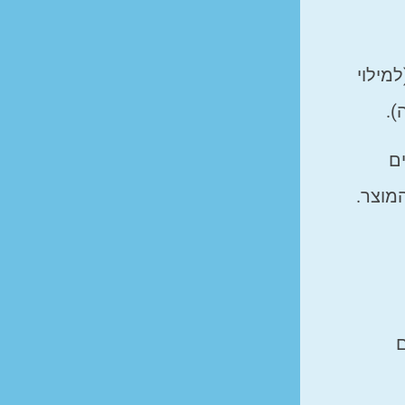
מילוי
ם
מוצר.
ם