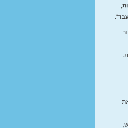
ת,
בד".
ר
.
את
,