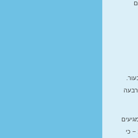
ם
עור.
רבעה
גיעים
– כי