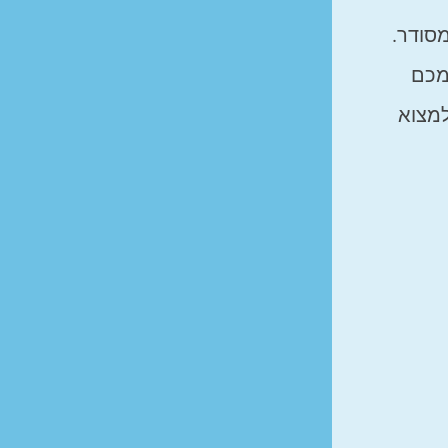
סודר.
 מכם
למצוא