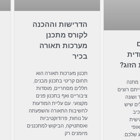
הדרישות וההכנה
לקורס מתכנן
מערכות תאורה
דית
בכיר
הזוג?
תכנון מערכות תאורה הוא
תחום קריטי בתכנון מבנים,
מתנה
חללים מסחריים, מוסדות
יתם רוצים
ציבוריים ואף בתכנון פנים
 ושונה
מקצועי. עם עליית המודעות
ים שיש
לחשיבות התאורה והשפעתה
כיב
על נוחות, פרודוקטיביות
ישית
ואסתטיקה, הביקוש למתכננים
ופי
מיומנים רק
ג שלכם.