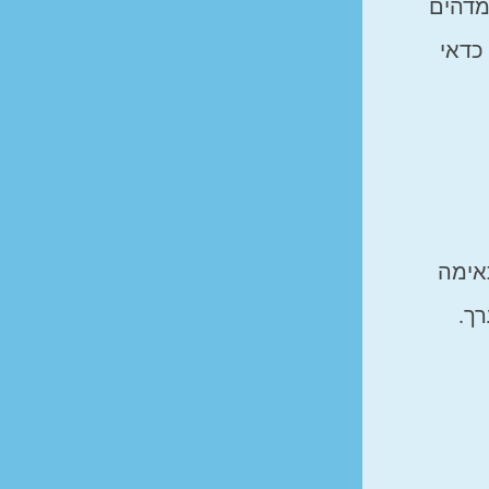
מדהים
כדאי
תאימה
ך.