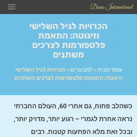
Dana International
תכשיטים
בלוג התכש
טיפים לש
הכרויות לגיל השלישי
וזיגוטה: התאמת
פלטפורמות לצרכים
משתנים
עמוד הבית
»
למבוגרים
»
הכרויות לגיל השלישי
וזיגוטה: התאמת פלטפורמות לצרכים משתנים
כשהלב פתוח, גם אחרי 60, העולם החברתי
נראה אחרת לגמרי – רגוע יותר, מדויק יותר,
ובכל זאת מלא הפתעות קטנות. רבים