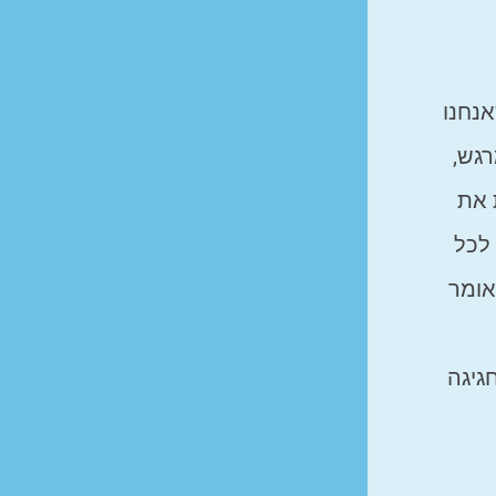
נחנו
רגש,
 את
 לכל
אומר
גיגה