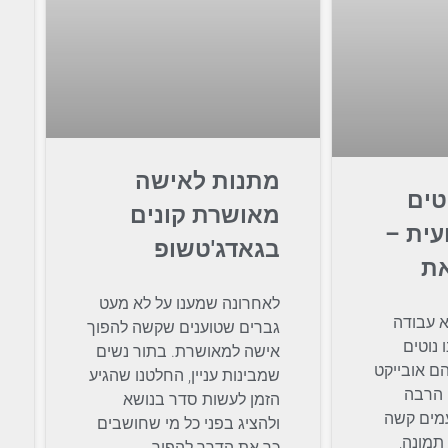
מתנות לאישה
טים
מאושרת קונים
עית –
בגאדג'טשופ
את
לאחרונה שמענו על לא מעט
א עבודה
גברים שטוענים שקשה להפוך
 נוטים
אישה למאושרת. בתור נשים
ם אובייקט
שמבינות עניין, החלטנו שהגיע
ם הרבה
הזמן לעשות סדר בנושא
עמים קשה
ולהציג בפני כל מי שחושבים
תמונה,
כך את הדרך להפוך