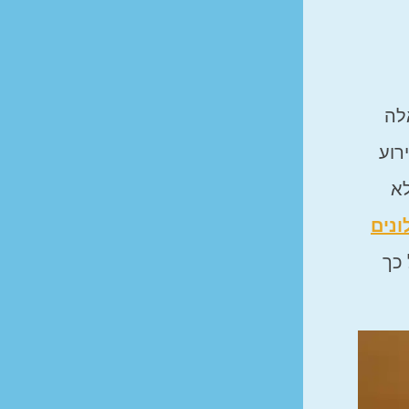
לה
רוע
א
ונים
 כך