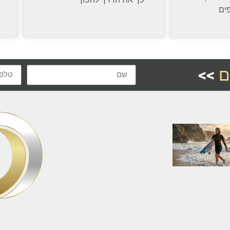
פים
ם
>>