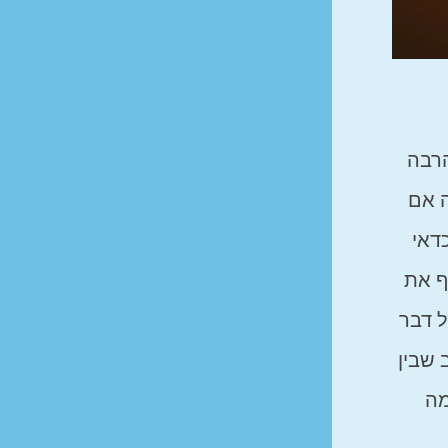
הרבה
ה אם
דאי
ף את
ל דבר
 שבין
מה