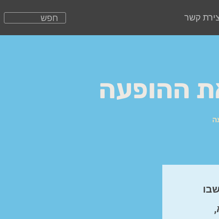
צירת קשר
את ההופעה
ה
שבו