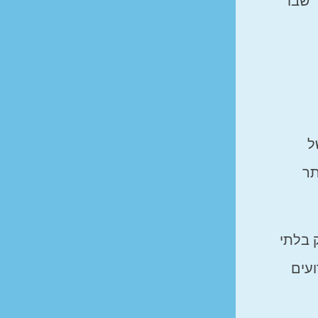
 שבו
ל
תר
 בלתי
ועים