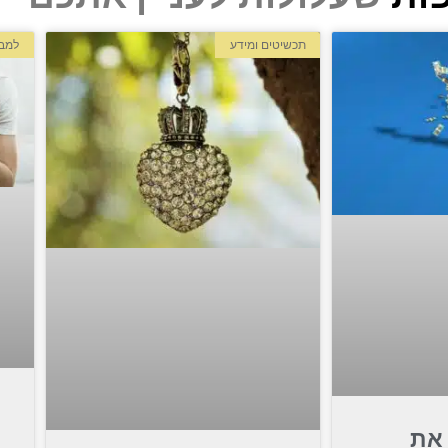
תכשיטים ומידע
למבו
את