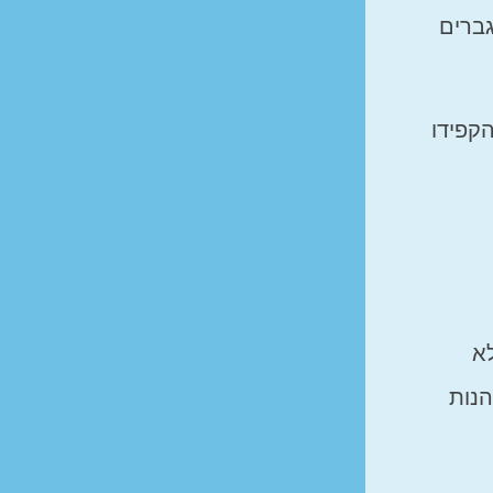
גברים
הקפידו
לא
הנות